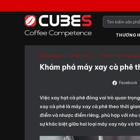
THƯƠNG H
Cubes Asia
Khám phá
Khám phá máy xay cà
Khám phá máy xay cà phê th
Facebook
Việc xay hạt cà phê đóng vai trò quan trọng
xay cà phê là máy xay cà phê theo thời gia
điểm và nhược điểm riêng, phù hợp với nhu
sự khác biệt giữa hai loại máy xay này và 