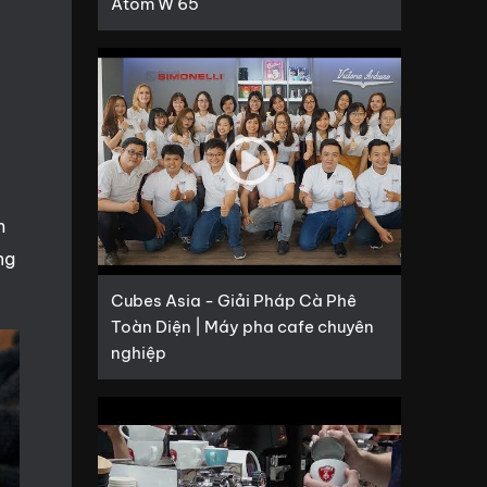
Atom W 65
m
ng
Cubes Asia - Giải Pháp Cà Phê
Toàn Diện | Máy pha cafe chuyên
nghiệp