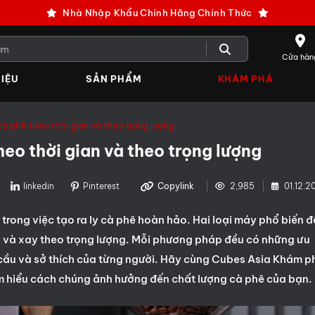
Nhà Nhập Khẩu Chính Hãng Chính Thức
Cửa hàn
IỆU
SẢN PHẨM
KHÁM PHÁ
 phê theo thời gian và theo trọng lượng
eo thời gian và theo trọng lượng
linkedin
Pinterest
Copylink
2,985
01.12.2
 trong việc tạo ra ly cà phê hoàn hảo. Hai loại máy phổ biến đ
n và xay theo trọng lượng. Mỗi phương pháp đều có những ưu
 cầu và sở thích của từng người. Hãy cùng Cubes Asia Khám p
tìm hiểu cách chúng ảnh hưởng đến chất lượng cà phê của bạn.