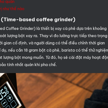
cho quán
ị như thế nào
n (Time-based coffee grinder)
d Coffee Grinder) là thiết bị xay cà phê dựa trên khoảng
oát lượng bột xay ra. Thay vì đo lường trực tiếp theo trọng
 gian cố định, và người dùng có thể điều chỉnh thời gian
dụ, nếu cần 18 gram bột cà phê, barista có thể thử nghiệ
ạt lượng bột mong muốn. Từ đó, họ sẽ cài đặt máy hoạt độ
ảo tính nhất quán khi pha chế.