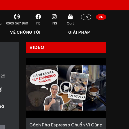
EN
VN
g
0909 567 960
FB
INS
Cart
VỀ CHÚNG TÔI
GIẢI PHÁP
VIDEO
025
ể
há
Cách Pha Espresso Chuẩn Vị Cùng