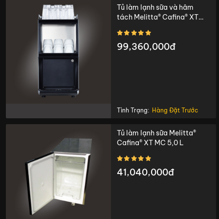
Tủ làm lạnh sữa và hâm
tách Melitta® Cafina® XT
MC-CW30
99,360,000đ
Tình Trạng:
Hàng Đặt Trước
Tủ làm lạnh sữa Melitta®
Cafina® XT MC 5,0 L
41,040,000đ