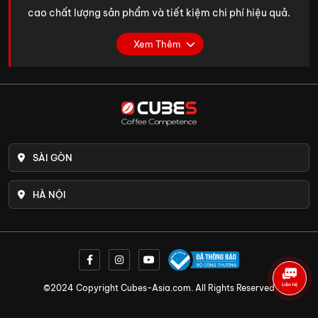
cao chất lượng sản phẩm và tiết kiệm chi phí hiệu quả.
Dưới đây là lợi ích chính khi sử dụng tủ làm lạnh sữa:
Xem Thêm
Bảo quản sữa tươi
: Sữa tươi rất dễ bị hỏng nếu
không được bảo quản đúng cách. Tủ lạnh sữa
chuyên dụng giúp duy trì chất lượng sữa, ngăn
ngừa vi khuẩn phát triển, giữ trọn hương vị và dinh
dưỡng.
SÀI GÒN
Nâng cao chất lượng đồ uống
: Đối với các quán
cà phê, trà sữa, chất lượng sữa tươi là yếu tố
HÀ NỘI
quyết định hương vị thơm ngon của đồ uống. Sữa
tươi được bảo quản trong tủ lạnh chuyên dụng sẽ
luôn giữ được độ tươi mát, sánh mịn, góp phần tạo
nên những ly cà phê, trà sữa hấp dẫn, thu hút
khách hàng.
©2024 Copyright Cubes-Asia.com. All Rights Reserved
Tiết kiệm chi phí
: Bằng cách giảm thiểu tỷ lệ hư