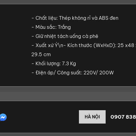
- Chất liệu: Thép không rỉ và ABS đen
- Màu sắc: Trắng
- Giữ nhiệt tách uống cà phê
- Xuất xứ Ý\n- Kích thước (WxHxD): 25 x48 
29.5 cm
- Khối lượng: 7.3 Kg
- Điện áp/ Công suất: 220V/ 200W
0907 838
HÀ NỘI