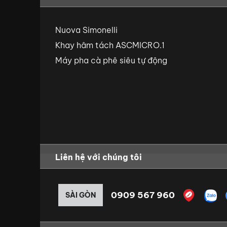
Nuova Simonelli
Khay hâm tách ASCMICRO.1
Máy pha cà phê siêu tự động
Liên hệ với chúng tôi
0909 567 960
SÀI GÒN