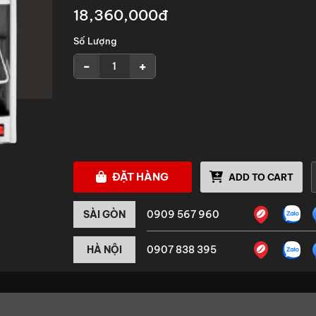
18,360,000đ
Số Lượng
-
+
ĐẶT HÀNG
ADD TO CART
SÀI GÒN
0909 567 960
HÀ NỘI
0907 838 395