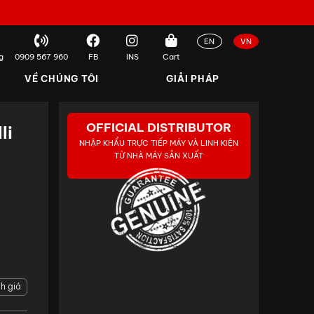
EN
VN
g
0909 567 960
FB
INS
Cart
VỀ CHÚNG TÔI
GIẢI PHÁP
OFFICIAL DISTRIBUTOR
li
NHẬP KHẨU TRỰC TIẾP MÁY VÀ LINH KIỆN
TỪ NHÀ MÁY SẢN XUẤT
h giá