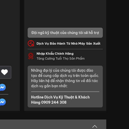
Đội ngũ kỹ thuật của chúng tôi sẽ hỗ trợ
Dịch Vụ Bảo Hành Từ Nhà Máy Sản Xuất
Nhập Khẩu Chính Hãng
Tăng Cường Tuổi Thọ Sản Phẩm
Những đại lý của chúng tôi được đào
tạo để cung cấp dịch vụ trên toàn quốc.
Hãy liên hệ để nhận thông tin về đối tác
dịch vụ gần bạn nhất:
Hotline Dịch Vụ Kỹ Thuật & Khách
Hàng
0909 244 308