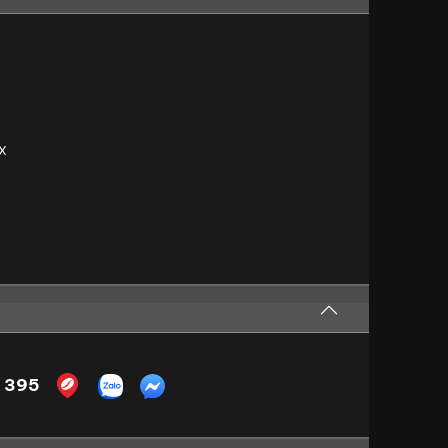
x
 395