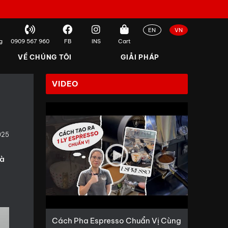
EN
VN
g
0909 567 960
FB
INS
Cart
VỀ CHÚNG TÔI
GIẢI PHÁP
VIDEO
025
là
Cách Pha Espresso Chuẩn Vị Cùng