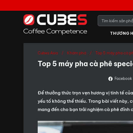
THƯƠNG H
Cubes Asia
Khám phá
Top 5 máy pha cà ph
Top 5 máy pha cà phê specia
Facebook
Để thưởng thức trọn vẹn hương vị tinh tế củ
yếu tố không thể thiếu. Trong bài viết này
mang đến cho bạn trải nghiệm cà phê đỉnh 