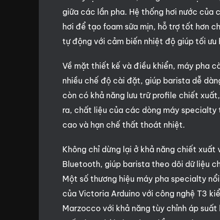
giữa các lần pha. Hệ thống hơi nước của
hơi để tạo foam sữa mịn, hỗ trợ tốt hơn c
tự động với cảm biến nhiệt độ giúp tối ưu
Về mặt thiết kế và điều khiển, máy pha c
nhiều chế độ cài đặt, giúp barista dễ d
còn có khả năng lưu trữ profile chiết xuấ
ra, chất liệu của các dòng máy specialt
cao và hạn chế thất thoát nhiệt.
Không chỉ dừng lại ở khả năng chiết xuất
Bluetooth, giúp barista theo dõi dữ liệu c
Một số thương hiệu máy pha specialty nổ
của Victoria Arduino với công nghệ T3 kiể
Marzocco với khả năng tùy chỉnh áp suất l