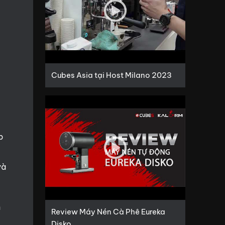
Cubes Asia tại Host Milano 2023
p
và
h
Review Máy Nén Cà Phê Eureka
Disko