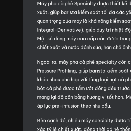
Máy pha cà phê Specialty được thiết kế đ
xuất, giúp barista kiểm soát tối đa các 
quan trọng của máy là khả năng kiểm soát
Integral-Derivative), giúp duy trì nhiệt 
Một số dòng máy cao cấp còn được trang b
chiết xuất và nước đánh sữa, hạn chế ảnh
Ngoài ra, máy pha cà phê specialty còn c
Pressure Profiling, giúp barista kiểm soát
khác nhau phù hợp với từng loại hạt cà ph
bột cà phê được tẩm ướt đồng đều trước k
mang lại độ cân bằng hương vị tốt hơn. M
áp lực pre-infusion theo nhu cầu.
Bên cạnh đó, nhiều máy specialty được tí
xác tỷ lệ chiết xuất, đồng thời có hệ thố