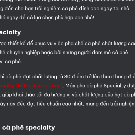
g đến cho bạn trải nghiệm cà phê đỉnh cao ngay tại nhà
á ngay để có lựa chọn phù hợp bạn nhé!
ecialty
ợc thiết kế để phục vụ việc pha chế cà phê chất lượng ca
phê chuyên nghiệp hoặc bởi những người đam mê cà phê
vị cà phê.
chỉ cà phê đạt chất lượng từ 80 điểm trở lên theo thang đ
ecialty Coffee Association)
. Máy pha cà phê Specialty đư
t, giúp khai thác tối đa hương vị và chất lượng của hạt cà 
máy này đều đạt tiêu chuẩn cao nhất, mang đến trải nghiệ
 cà phê specialty