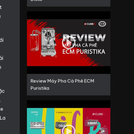
t
a
ới
ài
n
Review Máy Pha Cà Phê ECM
Puristika
oặc
.
ne
 La