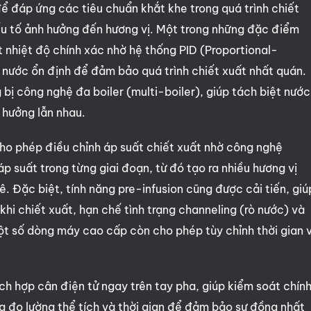
ể đáp ứng các tiêu chuẩn khắt khe trong quá trình chiết
yếu tố ảnh hưởng đến hương vị. Một trong những đặc điểm
 nhiệt độ chính xác nhờ hệ thống PID (Proportional-
độ nước ổn định để đảm bảo quá trình chiết xuất nhất quán.
ị công nghệ đa boiler (multi-boiler), giúp tách biệt nước
 hưởng lẫn nhau.
ho phép điều chỉnh áp suất chiết xuất nhờ công nghệ
 áp suất trong từng giai đoạn, từ đó tạo ra nhiều hương vị
ê. Đặc biệt, tính năng pre-infusion cũng được cải tiến, giú
hi chiết xuất, hạn chế tình trạng channeling (rò nước) và
ột số dòng máy cao cấp còn cho phép tùy chỉnh thời gian 
ch hợp cân điện tử ngay trên tay pha, giúp kiểm soát chín
ng đo lường thể tích và thời gian để đảm bảo sự đồng nhất