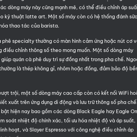
 các dòng máy này cũng mạnh mẽ, có thể điều chỉnh áp suấ
ho kỹ thuật latte art. Một số máy còn có hệ thống đánh sữ
 hóa thao tác của barista.
à phê specialty thường có màn hình cảm ứng hoặc nút cơ v
àng điều chỉnh thông số theo mong muốn. Một số dòng máy
t, giúp quán cà phê duy trì sự đồng nhất trong pha chế. Ngo
y thường là thép không gỉ, nhôm hoặc đồng, đảm bảo độ bề
 vượt trội, một số dòng máy cao cấp còn có kết nối WiFi h
hiết xuất trên ứng dụng di động và lưu trữ thông số pha chế
i bật hiện nay bao gồm các dòng Black Eagle hay Eagle O
m soát nhiệt độ chính xác, tối ưu hóa nhiệt độ và áp suất,
inh hoạt, và Slayer Espresso với công nghệ điều chỉnh áp