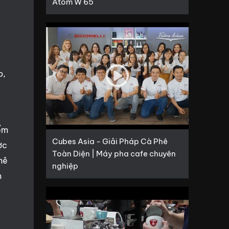
Atom W 65
o,
iểm
Cubes Asia - Giải Pháp Cà Phê
ợc
Toàn Diện | Máy pha cafe chuyên
phê
nghiệp
m