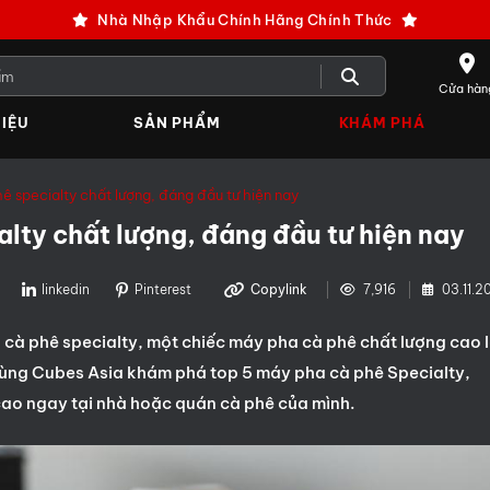
Nhà Nhập Khẩu Chính Hãng Chính Thức
Cửa hàn
IỆU
SẢN PHẨM
KHÁM PHÁ
ê specialty chất lượng, đáng đầu tư hiện nay
lty chất lượng, đáng đầu tư hiện nay
linkedin
Pinterest
Copylink
7,916
03.11.2
a cà phê specialty, một chiếc máy pha cà phê chất lượng cao 
, cùng Cubes Asia khám phá top 5 máy pha cà phê Specialty,
cao ngay tại nhà hoặc quán cà phê của mình.