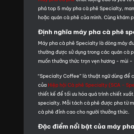
phá top 5 máy pha cà phê Specialty, man
hoặc quán cà phê của mình. Cùng khám ph
Định nghĩa máy pha cà phê sp
Máy pha cà phê Specialty là dòng máy đư
thường được sử dụng trong các quán cà 
muốn thưởng thức trọn vẹn hương - mùi - 
“Specialty Coffee” là thuật ngữ dùng để 
của
Hiệp hội Cà phê Specialty (SCA - Sp
thiết kế để tối ưu hóa quá trình chiết xuấ
specialty. Mỗi tách cà phê được pha từ 
cà phê đỉnh cao cho người thưởng thức.
Đặc điểm nổi bật của máy pha