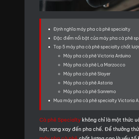
Định nghĩa máy pha cà phê specialty
Đặc điểm nổi bật của máy pha cà phê sp
Top 5 máy pha cà phê specialty chất lượ
Máy pha cà phê Victoria Arduino
Máy pha cà phê La Marzocco
Máy pha cà phê Slayer
Máy pha cà phê Astoria
Máy pha cà phê Sanremo
Mua máy pha cà phê specialty Victoria A
Cà phê Specialty
không chỉ là một thức uố
hạt, rang xay đến pha chế. Để thưởng thức
máy pha cà phê
chất lượng cao là yếu tố 