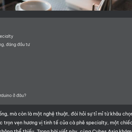
ecialty
ng, đáng đầu tư
rduino ở đâu?
ng, mà còn là một nghệ thuật, đòi hỏi sự tỉ mỉ từ khâu chọ
 trọn vẹn hương vị tinh tế của cà phê specialty, một chiế
không thể thiếu. Trong bài viết này, cùng Cubes Asia khám