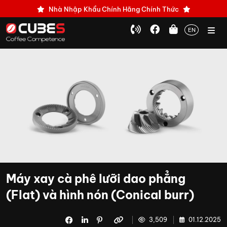
Nhà Nhập Khẩu Chính Hãng Chính Thức
EN
Máy xay cà phê lưỡi dao phẳng
(Flat) và hình nón (Conical burr)
3,509
01.12.2025