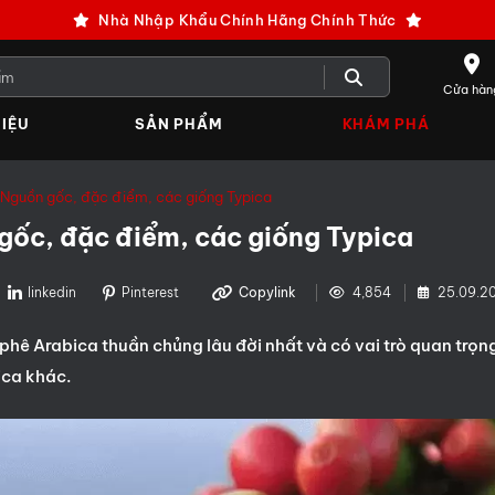
Nhà Nhập Khẩu Chính Hãng Chính Thức
Cửa hàn
IỆU
SẢN PHẨM
KHÁM PHÁ
? Nguồn gốc, đặc điểm, các giống Typica
 gốc, đặc điểm, các giống Typica
linkedin
Pinterest
Copylink
4,854
25.09.2
phê Arabica thuần chủng lâu đời nhất và có vai trò quan trọn
ica khác.