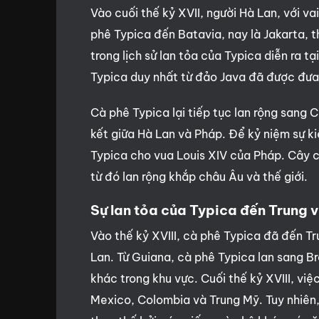
Vào cuối thế kỷ XVII, người Hà Lan, với v
phê Typica đến Batavia, nay là Jakarta, 
trong lịch sử lan tỏa của Typica diễn ra
Typica duy nhất từ đảo Java đã được đưa
Cà phê Typica lại tiếp tục lan rộng sa
kết giữa Hà Lan và Pháp. Để kỷ niệm sự k
Typica cho vua Louis XIV của Pháp. Cây c
từ đó lan rộng khắp châu Âu và thế giới.
Sự lan tỏa của Typica đến Trung
Vào thế kỷ XVIII, cà phê Typica đã đến 
Lan. Từ Guiana, cà phê Typica lan sang B
khác trong khu vực. Cuối thế kỷ XVIII, vi
Mexico, Colombia và Trung Mỹ. Tuy nhiên,