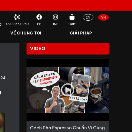
EN
VN
g
0909 567 960
FB
INS
Cart
VỀ CHÚNG TÔI
GIẢI PHÁP
VIDEO
024
g
Cách Pha Espresso Chuẩn Vị Cùng