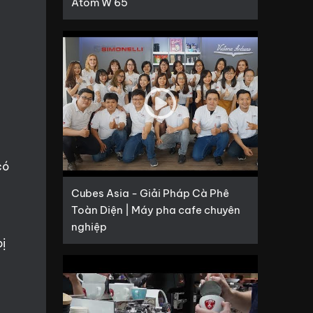
Atom W 65
có
Cubes Asia - Giải Pháp Cà Phê
Toàn Diện | Máy pha cafe chuyên
nghiệp
bị