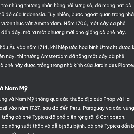
ai trò những thương nhân hàng hải sừng sỏ, đã mang hạt cà
thủ đô của Indonesia. Tuy nhiên, bước ngoặt quan trọng nhấ
 tại vườn thực vật Amsterdam. Năm 1706, một cây cà phê
 đến đây, mở ra một chương mới cho giống cà phê này.
ng Châu Âu vào năm 1714, khi hiệp ước hòa bình Utrecht được 
iện này, thị trưởng Amsterdam đã tặng một cây cà phê
à phê này được trồng trong nhà kính của Jardin des Plante
 và Nam Mỹ
Trung và Nam Mỹ thông qua các thuộc địa của Pháp và Hà
razil vào năm 1727, sau đó đến Peru, Paraguay và các vùn
ệc trồng cà phê Typica đã phổ biến rộng rãi ở Caribbean,
 do năng suất thấp và dễ bị sâu bệnh, cà phê Typica dần b