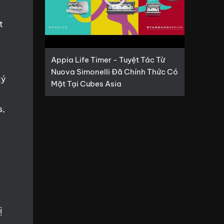
t
Appia Life Timer - Tuyệt Tác Từ
Nuova Simonelli Đã Chính Thức Có
ký
Mặt Tại Cubes Asia
s,
g
ị