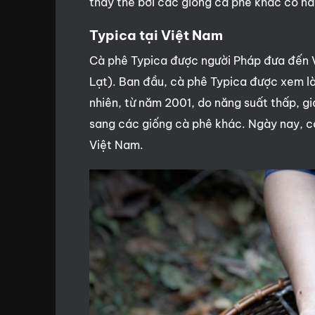
thay thế bởi các giống cà phê khác có nă
Typica tại Việt Nam
Cà phê Typica được người Pháp đưa đến 
Lạt). Ban đầu, cà phê Typica được xem là 
nhiên, từ năm 2001, do năng suất thấp, g
sang các giống cà phê khác. Ngày nay, cà
Việt Nam.