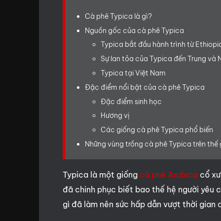
Cà phê Typica là gì?
Nguồn gốc của cà phê Typica
Typica bắt đầu hành trình từ Ethiopi
Sự lan tỏa của Typica đến Trung và
Typica tại Việt Nam
Đặc điểm nổi bật của cà phê Typica
Đặc điểm sinh học
Hương vị
Các giống cà phê Typica phổ biến
Những vùng trồng cà phê Typica trên thế 
Typica là một giống
cà phê Arabica
cổ xưa
đã chinh phục biết bao thế hệ người yêu c
gì đã làm nên sức hấp dẫn vượt thời gian c