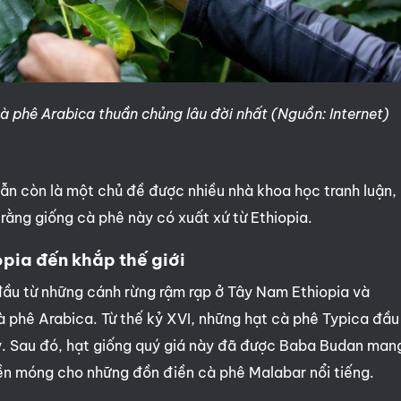
 phê Arabica thuần chủng lâu đời nhất (Nguồn: Internet)
ẫn còn là một chủ đề được nhiều nhà khoa học tranh luận,
rằng giống cà phê này có xuất xứ từ Ethiopia.
iopia đến khắp thế giới
ầu từ những cánh rừng rậm rạp ở Tây Nam Ethiopia và
cà phê Arabica. Từ thế kỷ XVI, những hạt cà phê Typica đầu
y. Sau đó, hạt giống quý giá này đã được Baba Budan man
nền móng cho những đồn điền cà phê Malabar nổi tiếng.