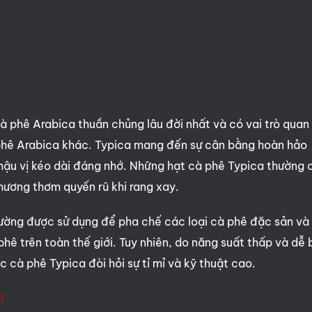
à phê Arabica thuần chủng lâu đời nhất và có vai trò quan
à phê Arabica khác. Typica mang đến sự cân bằng hoàn hảo
 hậu vị kéo dài đáng nhớ. Những hạt cà phê Typica thường 
hương thơm quyến rũ khi rang xay.
thường được sử dụng để pha chế các loại cà phê đặc sản và
ê trên toàn thế giới. Tuy nhiên, do năng suất thấp và dễ 
 cà phê Typica đòi hỏi sự tỉ mỉ và kỹ thuật cao.
ì