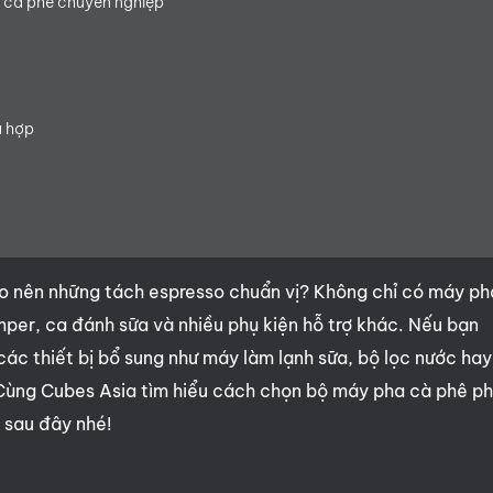
 cà phê chuyên nghiệp
ù hợp
o nên những tách espresso chuẩn vị? Không chỉ có máy ph
er, ca đánh sữa và nhiều phụ kiện hỗ trợ khác. Nếu bạn
ác thiết bị bổ sung như máy làm lạnh sữa, bộ lọc nước hay
 Cùng Cubes Asia tìm hiểu cách chọn bộ máy pha cà phê p
 sau đây nhé!