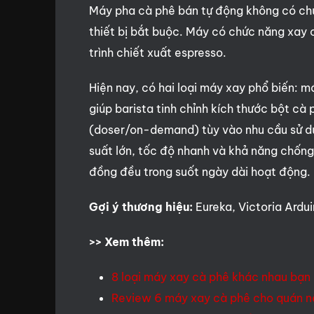
Máy pha cà phê bán tự động không có ch
thiết bị bắt buộc. Máy có chức năng xay 
trình chiết xuất espresso.
Hiện nay, có hai loại máy xay phổ biến: m
giúp barista tinh chỉnh kích thước bột c
(doser/on-demand) tùy vào nhu cầu sử dụ
suất lớn, tốc độ nhanh và khả năng chống
đồng đều trong suốt ngày dài hoạt động.
Gợi ý thương hiệu:
Eureka, Victoria Ardui
>> Xem thêm:
8 loại máy xay cà phê khác nhau bạn
Review 6 máy xay cà phê cho quán nê