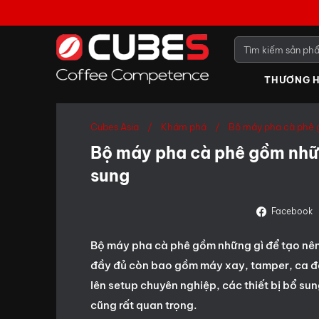
THƯƠNG H
Cubes Asia
Khám phá
Bộ máy pha cà phê 
Bộ máy pha cà phê gồm nhữ
sung
Facebook
Bộ máy pha cà phê gồm những gì để tạo nên
đầy đủ còn bao gồm máy xay, tamper, ca đá
lên setup chuyên nghiệp, các thiết bị bổ su
cũng rất quan trọng.