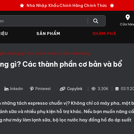
Nhà Nhập Khẩu Chính Hãng Chính Thức
Cửa hàn
IỆU
SẢN PHẨM
KHÁM PHÁ
gồm những gì? Các thành phần cơ bản và bổ sung
ng gì? Các thành phần cơ bản và bổ
linkedin
Pinterest
Copylink
3,306
03.11.2
 những tách espresso chuẩn vị? Không chỉ có máy pha, một 
nh sữa và nhiều phụ kiện hỗ trợ khác. Nếu bạn muốn nâng c
ng như máy làm lạnh sữa, bộ lọc nước hay đồng hồ đo áp suất