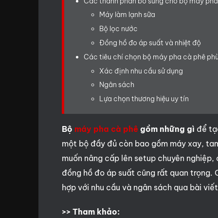
Các thành phần bổ sung cho bộ máy pha
Máy làm lạnh sữa
Bộ lọc nước
Đồng hồ đo áp suất và nhiệt độ
Các tiêu chí chọn bộ máy pha cà phê ph
Xác định nhu cầu sử dụng
Ngân sách
Lựa chọn thương hiệu uy tín
Bộ
máy pha cà phê
gồm những gì
để tạ
một bộ đầy đủ còn bao gồm máy xay, tamp
muốn nâng cấp lên setup chuyên nghiệp, c
đồng hồ đo áp suất cũng rất quan trọng.
hợp với nhu cầu và ngân sách qua bài viết
>> Tham khảo: