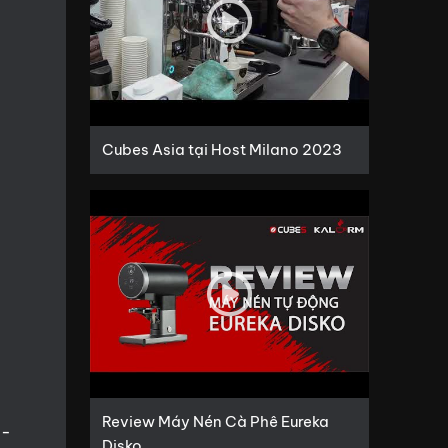
Cubes Asia tại Host Milano 2023
t
Review Máy Nén Cà Phê Eureka
e-
Disko