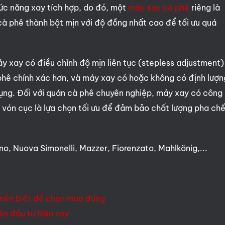
ức năng xay tích hợp, do đó, một
máy xay cà phê
riêng là
cà phê thành bột mịn với độ đồng nhất cao để tối ưu quá
áy xay có điều chỉnh độ mịn liên tục (stepless adjustment)
à phê chính xác hơn, và máy xay có hoặc không có định lượn
ng. Đối với quán cà phê chuyên nghiệp, máy xay có công
 vón cục là lựa chọn tối ưu để đảm bảo chất lượng pha ch
no, Nuova Simonelli, Mazzer, Fiorenzato, Mahlkönig,...
 nên biết để chọn mua đúng
n đầu tư hiện nay