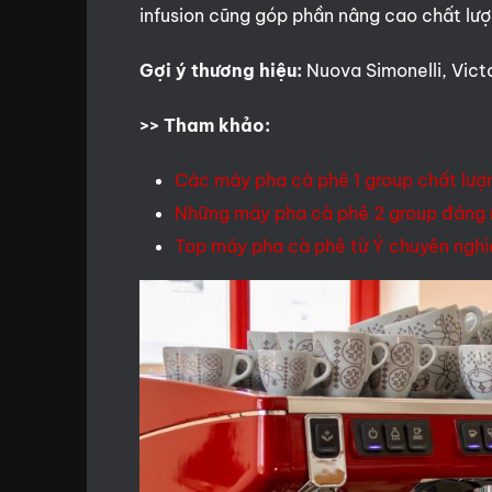
infusion cũng góp phần nâng cao chất lượ
Gợi ý thương hiệu:
Nuova Simonelli, Victor
>> Tham khảo:
Các máy pha cà phê 1 group chất lượn
Những máy pha cà phê 2 group đáng 
Top máy pha cà phê từ Ý chuyên ngh