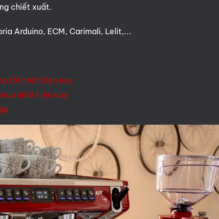
ng chiết xuất.
ia Arduino, ECM, Carimali, Lelit,...
g tốt nhất hiện nay
mua nhất hiện nay
iệp