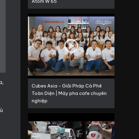
Atom W 65
a,
Cubes Asia - Giải Pháp Cà Phê
Toàn Diện | Máy pha cafe chuyên
nghiệp
hù