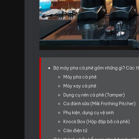
Bộ máy pha cà phê gồm những gì? Các t
Máy pha cà phê
Máy xay cà phê
Dụng cụ nén cà phê (Tamper)
Ca đánh sữa (Milk Frothing Pitcher)
Phụ kiện, dụng cụ vệ sinh
Knock Box (Hộp đập bã cà phê)
Cân điện tử