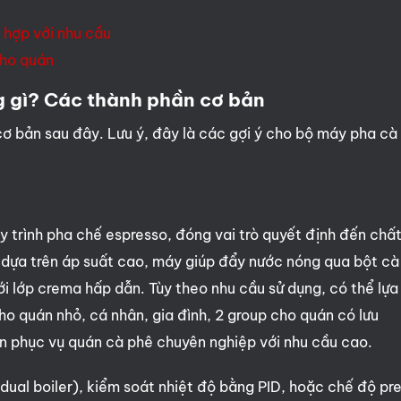
 hợp với nhu cầu
cho quán
 gì? Các thành phần cơ bản
 bản sau đây. Lưu ý, đây là các gợi ý cho bộ máy pha cà
quy trình pha chế espresso, đóng vai trò quyết định đến chấ
g dựa trên áp suất cao, máy giúp đẩy nước nóng qua bột cà
i lớp crema hấp dẫn. Tùy theo nhu cầu sử dụng, có thể lựa
o quán nhỏ, cá nhân, gia đình, 2 group cho quán có lưu
lên phục vụ quán cà phê chuyên nghiệp với nhu cầu cao.
 (dual boiler), kiểm soát nhiệt độ bằng PID, hoặc chế độ pr