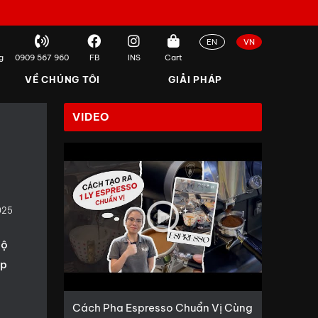
EN
VN
g
0909 567 960
FB
INS
Cart
VỀ CHÚNG TÔI
GIẢI PHÁP
VIDEO
025
bộ
ấp
Cách Pha Espresso Chuẩn Vị Cùng