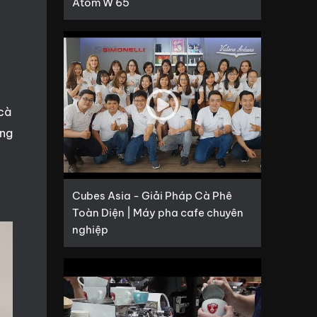
Atom W 65
 cà
ong
Cubes Asia - Giải Pháp Cà Phê
Toàn Diện | Máy pha cafe chuyên
nghiệp