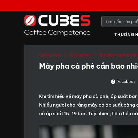
THƯƠNG H
Cubes Asia
Khám phá
Máy pha cà phê cần 
Máy pha cà phê cần bao nhi
Facebook
Khi tìm hiểu về máy pha cà phê, áp suất ba
Nhiều người cho rằng máy có áp suất càng c
có áp suất 15-19 bar. Tuy nhiên, liệu điều n