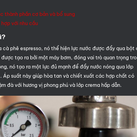
c thành phần cơ bản và bổ sung
 hợp với nhu cầu
ì?
ha cà phê espresso, nó thể hiện lực nước được đẩy qua bột
 được tạo ra bởi một máy bơm, đóng vai trò quan trọng tr
ộng, nó tạo ra một lực đủ mạnh để đẩy nước nóng qua lớp
. Áp suất này giúp hòa tan và chiết xuất các hợp chất có
ậm đà với hương vị phong phú và lớp crema hấp dẫn.