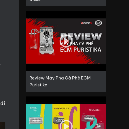
.
Review Máy Pha Cà Phê ECM
ể
Puristika
 đi