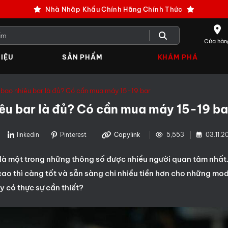
Nhà Nhập Khẩu Chính Hãng Chính Thức
Cửa hàn
IỆU
SẢN PHẨM
KHÁM PHÁ
bao nhiêu bar là đủ? Có cần mua máy 15-19 bar
êu bar là đủ? Có cần mua máy 15-19 ba
linkedin
Pinterest
Copylink
5,553
03.11.2
r là một trong những thông số được nhiều người quan tâm nhất
ao thì càng tốt và sẵn sàng chi nhiều tiền hơn cho những mo
ày có thực sự cần thiết?