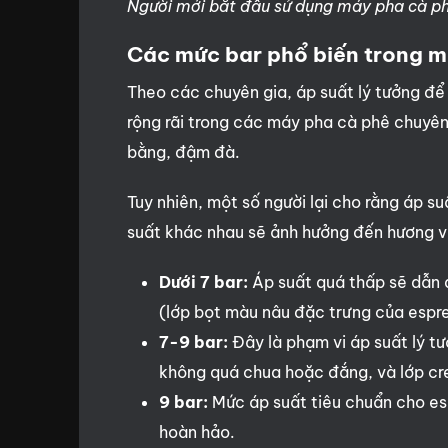
Người mới bắt đầu sử dụng máy pha cà 
Các mức bar phổ biến trong 
Theo các chuyên gia, áp suất lý tưởng để
rộng rãi trong các máy pha cà phê chuyên
bằng, đậm đà.
Tuy nhiên, một số người lại cho rằng áp su
suất khác nhau sẽ ảnh hưởng đến hương vi
Dưới 7 bar:
Áp suất quá thấp sẽ dẫn 
(lớp bọt màu nâu đặc trưng của espr
7-9 bar:
Đây là phạm vi áp suất lý t
không quá chua hoặc đắng, và lớp cr
9 bar:
Mức áp suất tiêu chuẩn cho es
hoàn hảo.