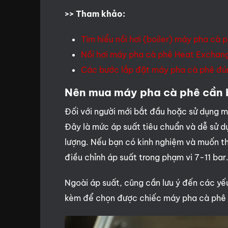
>> Tham khảo:
Tìm hiểu nồi hơi (boiler) máy pha cà 
Nồi hơi máy pha cà phê Heat Exchan
Các bước lắp đặt máy pha cà phê đú
Nên mua máy pha cà phê cần b
Đối với người mới bắt đầu hoặc sử dụng m
Đây là mức áp suất tiêu chuẩn và dễ sử d
lượng. Nếu bạn có kinh nghiệm và muốn t
điều chỉnh áp suất trong phạm vi 7-11 bar
Ngoài áp suất, cũng cần lưu ý đến các yế
kèm để chọn được chiếc máy pha cà phê p