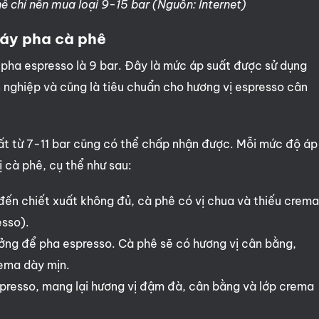
phê chỉ nên mua loại 9-15 bar (Nguồn: Internet)
máy pha cà phê
 pha espresso là 9 bar. Đây là mức áp suất được sử dụng
 nghiệp và cũng là tiêu chuẩn cho hương vị espresso cân
ất từ 7-11 bar cũng có thể chấp nhận được. Mỗi mức độ áp
̣ cà phê, cụ thể như sau:
đến chiết xuất không đủ, cà phê có vị chua và thiếu crem
esso).
ưởng để pha espresso. Cà phê sẽ có hương vị cân bằng,
ema dày mịn.
presso, mang lại hương vị đậm đà, cân bằng và lớp crema