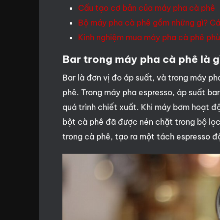
Cấu tạo cơ bản của máy pha cà phê
Bộ máy pha cà phê gồm những gì? Cá
Kinh nghiệm mua máy pha cà phê phù
Bar trong máy pha cà phê là g
Bar là đơn vị đo áp suất, và trong máy p
phê. Trong máy pha espresso, áp suất bar
quá trình chiết xuất. Khi máy bơm hoạt đ
bột cà phê đã được nén chặt trong bộ lọc
trong cà phê, tạo ra một tách espresso đ