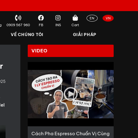
EN
VN
g
0909 567 960
FB
INS
Cart
VỀ CHÚNG TÔI
GIẢI PHÁP
VIDEO
r
025
.
del
Cách Pha Espresso Chuẩn Vị Cùng