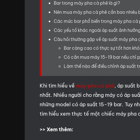
Bar trong máy pha cà phê là gì?
Nên mua máy pha cà phê cần bao nhiêu b
Các mức bar phổ biến trong máy pha cà
Các yếu tố khác ngoài áp suất ảnh hưởng
Câu hỏi thường gặp về áp suất máy pha 
Bar càng cao có thực sự tốt hơn kh
Có cần mua máy 15-19 bar nếu chỉ 
Làm thế nào để điều chỉnh áp suất 
Khi tìm hiểu về
máy pha cà phê
, áp suất 
nhất. Nhiều người cho rằng máy có áp suất
những model có áp suất 15-19 bar. Tuy nh
tìm hiểu xem thực tế một chiếc máy pha cà 
>> Xem thêm: