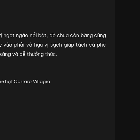
ị ngọt ngào nổi bật, độ chua cân bằng cùng
y vừa phải và hậu vị sạch giúp tách cà phê
 sáng và dễ thưởng thức.