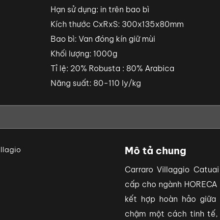
Hạn sử dụng: in trên bao bì
Kích thước CxRxS: 300x135x80mm
Bao bì: Van đóng kín giữ mùi
Khối lượng: 1000g
Tỉ lệ: 20% Robusta : 80% Arabica
Năng suất: 80-110 ly/kg
Mô tả chung
Carraro Villaggio Catu
cấp cho ngành HORECA (
kết hợp hoàn hảo giữa
chậm một cách tinh tế,