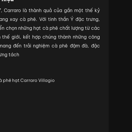
7, Carraro là thành quả của gần một thế kỷ
ng xay cà phê. Với tinh thần Ý đặc trưng,
ển chọn những hạt cà phê chất lượng từ các
n thế giới, kết hợp chúng thành những công
, mang đến trải nghiệm cà phê đậm đà, đặc
từng tách