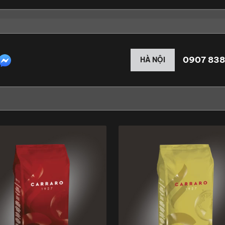
0907 838
HÀ NỘI