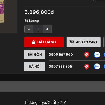
5,896,800đ
Số Lượng
-
+
ĐẶT HÀNG
ADD TO CART
SÀI GÒN
0909 567 960
HÀ NỘI
0907 838 395
Thương hiệu/Xuất xứ: Ý