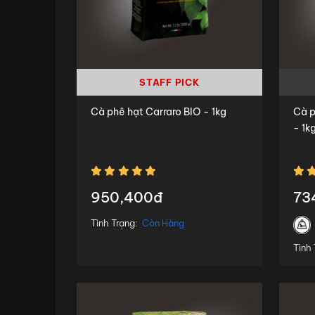
STAFF PICK
Cà phê hạt Carraro BIO - 1kg
Cà 
- 1k
950,400đ
73
Tình Trạng:
Còn Hàng
Tình 