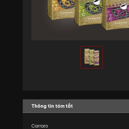
Thông tin tóm tắt
Carraro