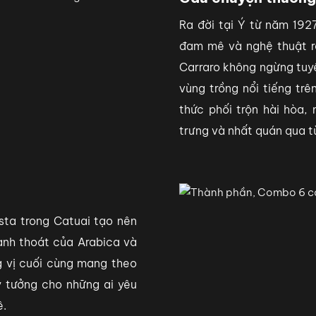
Ra đời tại Ý từ năm 192
đam mê và nghệ thuật ra
Carraro không ngừng tuy
vùng trồng nổi tiếng trê
thức phối trộn hài hòa
trưng và nhất quán qua 
ta trong Catuai tạo nên
anh thoát của Arabica và
 vị cuối cùng mang theo
lý tưởng cho những ai yêu
ê.