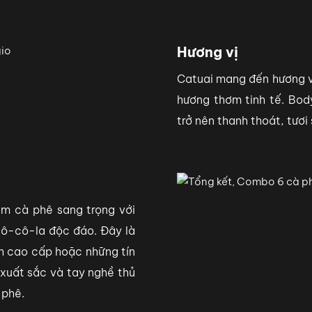
Hương vị
Catuai mang đến hương v
hương thơm tinh tế. Bod
trở nên thanh thoát, tươi
iệm cà phê sang trọng với
 sô-cô-la độc đáo. Đây là
h cao cấp hoặc những tín
 xuất sắc và tay nghề thủ
 phê.