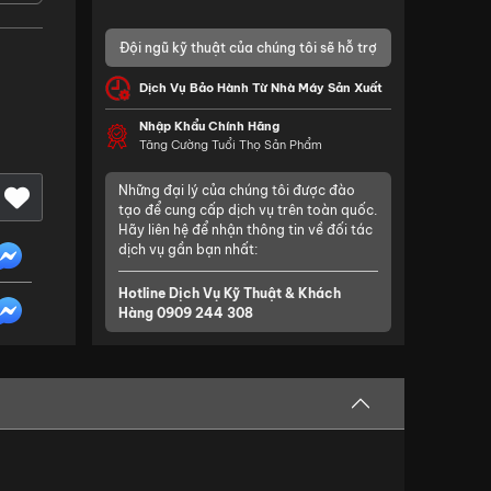
Đội ngũ kỹ thuật của chúng tôi sẽ hỗ trợ
Dịch Vụ Bảo Hành Từ Nhà Máy Sản Xuất
Nhập Khẩu Chính Hãng
Tăng Cường Tuổi Thọ Sản Phẩm
Những đại lý của chúng tôi được đào
tạo để cung cấp dịch vụ trên toàn quốc.
Hãy liên hệ để nhận thông tin về đối tác
dịch vụ gần bạn nhất:
Hotline Dịch Vụ Kỹ Thuật & Khách
Hàng
0909 244 308