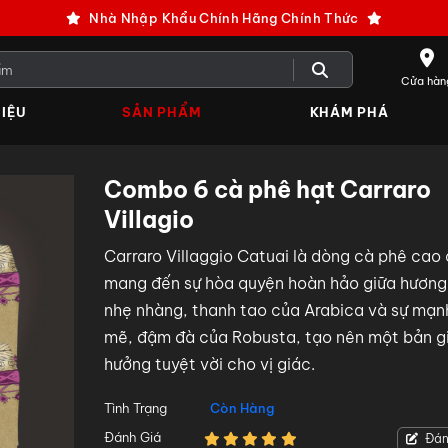
Nhà Nhập Khẩu Chính Hãng Chính Thức
Cửa hàn
IỆU
SẢN PHẨM
KHÁM PHÁ
Combo 6 cà phê hạt Carraro
Villagio
Carraro Villaggio Catuai là dòng cà phê cao
mang đến sự hòa quyện hoàn hảo giữa hương 
nhẹ nhàng, thanh tao của Arabica và sự mạn
mẽ, đậm đà của Robusta, tạo nên một bản g
hưởng tuyệt vời cho vị giác.
Tình Trạng
Còn Hàng
Đánh Giá
Đán