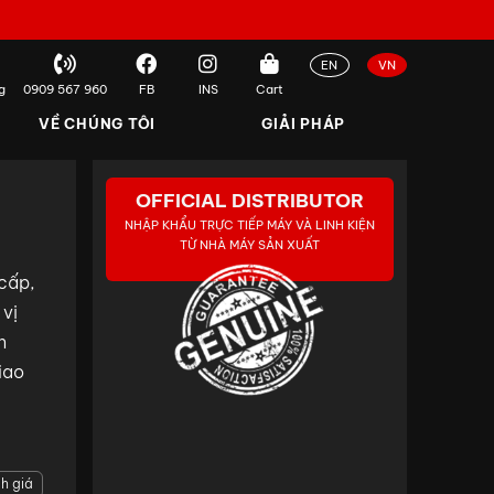
EN
VN
g
0909 567 960
FB
INS
Cart
VỀ CHÚNG TÔI
GIẢI PHÁP
OFFICIAL DISTRIBUTOR
NHẬP KHẨU TRỰC TIẾP MÁY VÀ LINH KIỆN
TỪ NHÀ MÁY SẢN XUẤT
 cấp,
vị
h
iao
h giá