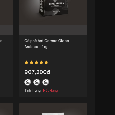
ro -
Cà phê hạt Carraro Globo
Arabica - 1kg
907,200đ
Tình Trạng:
Hết Hàng