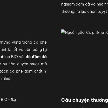
nghiệm đậm đà và nhẹ nhà
thường, là lựa chọn tuyệt
những vùng trồng cà phê
tinh khiết và cân bằng tự
rabica BIO với
độ đậm đà
ên sự hòa quyện mượt mà
t tách cà phê đậm chất Ý
n nhiên.
Câu chuyện thương