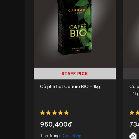
STAFF PICK
Cà phê hạt Carraro BIO - 1kg
Cà 
- 1k
950,400đ
73
Tình Trạng:
Còn Hàng