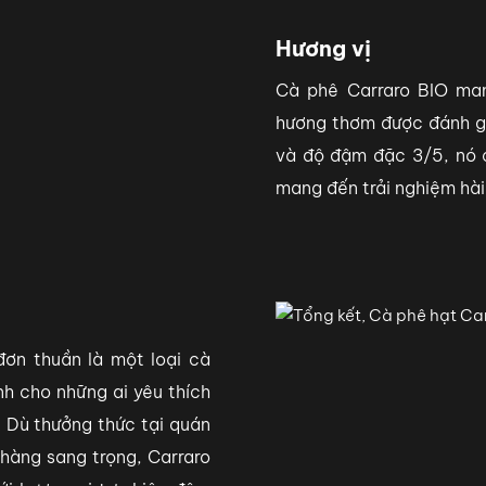
Hương vị
Cà phê Carraro BIO ma
hương thơm được đánh gi
và độ đậm đặc 3/5, nó 
mang đến trải nghiệm hài
ơn thuần là một loại cà
nh cho những ai yêu thích
. Dù thưởng thức tại quán
hàng sang trọng, Carraro