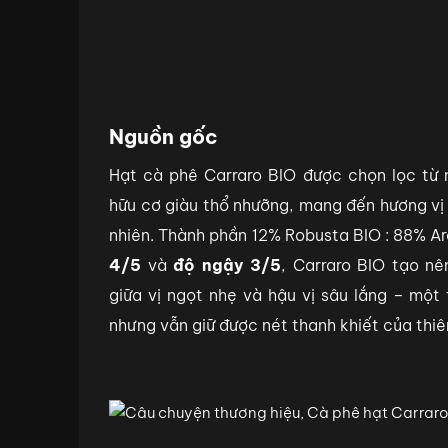
Nguồn gốc
Hạt cà phê Carraro BIO được chọn lọc từ 
hữu cơ giàu thổ nhưỡng, mang đến hương vị 
nhiên. Thành phần 12% Robusta BIO : 88% A
4/5
và
độ ngậy 3/5
, Carraro BIO tạo n
giữa vị ngọt nhẹ và hậu vị sâu lắng – mộ
nhưng vẫn giữ được nét thanh khiết của thiê