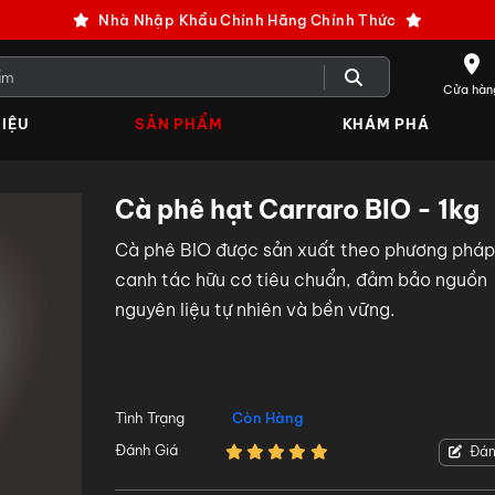
Nhà Nhập Khẩu Chính Hãng Chính Thức
Cửa hàn
IỆU
SẢN PHẨM
KHÁM PHÁ
Cà phê hạt Carraro BIO - 1kg
Cà phê BIO được sản xuất theo phương pháp
canh tác hữu cơ tiêu chuẩn, đảm bảo nguồn
nguyên liệu tự nhiên và bền vững.
Tình Trạng
Còn Hàng
Đánh Giá
Đán