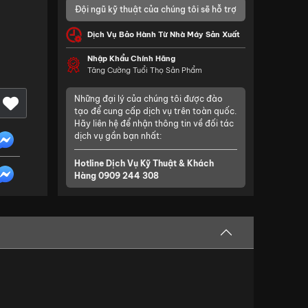
Đội ngũ kỹ thuật của chúng tôi sẽ hỗ trợ
Dịch Vụ Bảo Hành Từ Nhà Máy Sản Xuất
Nhập Khẩu Chính Hãng
Tăng Cường Tuổi Thọ Sản Phẩm
Những đại lý của chúng tôi được đào
tạo để cung cấp dịch vụ trên toàn quốc.
Hãy liên hệ để nhận thông tin về đối tác
dịch vụ gần bạn nhất:
Hotline Dịch Vụ Kỹ Thuật & Khách
Hàng
0909 244 308