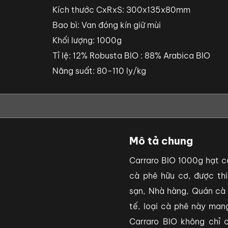
Kích thước CxRxS: 300x135x80mm
Bao bì: Van đóng kín giữ mùi
Khối lượng: 1000g
Tỉ lệ: 12% Robusta BIO : 88% Arabica BIO
Năng suất: 80-110 ly/kg
Mô tả chung
Carraro BIO 1000g hạt cà
cà phê hữu cơ, được th
sạn, Nhà hàng, Quán cà 
tế, loại cà phê này man
Carraro BIO không chỉ