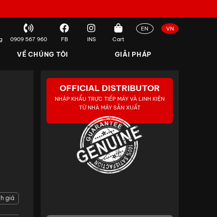
EN
VN
g
0909 567 960
FB
INS
Cart
VỀ CHÚNG TÔI
GIẢI PHÁP
OFFICIAL DISTRIBUTOR
NHẬP KHẨU TRỰC TIẾP MÁY VÀ LINH KIỆN
TỪ NHÀ MÁY SẢN XUẤT
h giá