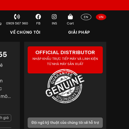
EN
VN
g
0909 567 960
FB
INS
Cart
VỀ CHÚNG TÔI
GIẢI PHÁP
OFFICIAL DISTRIBUTOR
 65
NHẬP KHẨU TRỰC TIẾP MÁY VÀ LINH KIỆN
TỪ NHÀ MÁY SẢN XUẤT
hê
ân
c
i mô
h giá
Đội ngũ kỹ thuật của chúng tôi sẽ hỗ trợ