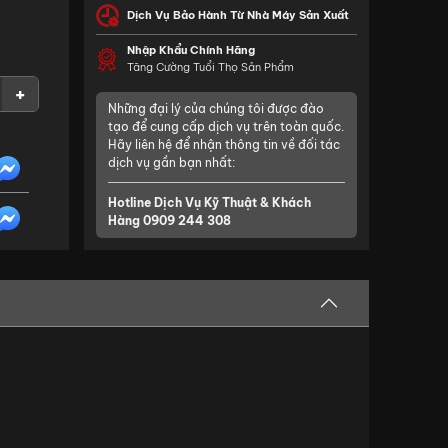
Dịch Vụ Bảo Hành Từ Nhà Máy Sản Xuất
Nhập Khẩu Chính Hãng
Tăng Cường Tuổi Thọ Sản Phẩm
+
Những đại lý của chúng tôi được đào
tạo để cung cấp dịch vụ trên toàn quốc.
Hãy liên hệ để nhận thông tin về đối tác
dịch vụ gần bạn nhất:
Hotline Dịch Vụ Kỹ Thuật & Khách
Hàng
0909 244 308