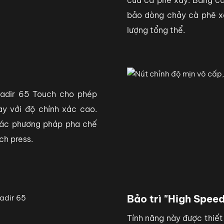
của cà phê xay. Bằng cá
bảo dòng chảy cà phê xay
lượng tổng thể.
Nadir 65 Touch cho phép
ay với độ chính xác cao.
các phương pháp pha chế
ch press.
Bảo trì "High Speed
Tính năng này được thiết