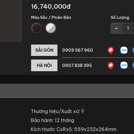
16,740,000đ
Màu Sắc / Phiên Bản
Số Lượng
-
SÀI GÒN
0909 567 960
HÀ NỘI
0907 838 395
Thương hiệu/Xuất xứ: Ý
Bảo hành: 12 tháng
Kích thước CxRxS: 559x232x264mm