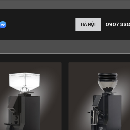
0907 838
HÀ NỘI