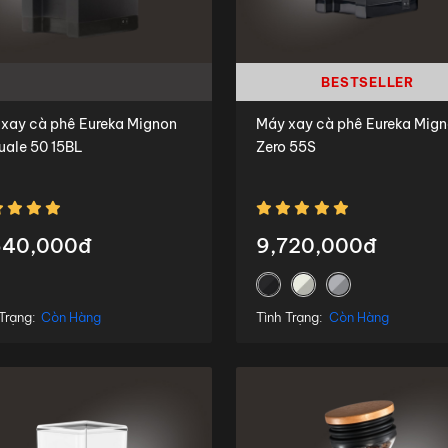
BESTSELLER
 cà phê Eureka Mignon
Máy xay cà phê Eureka Mig
ale 50 15BL
Zero 55S
640,000đ
9,720,000đ
Trạng:
Còn Hàng
Tình Trạng:
Còn Hàng