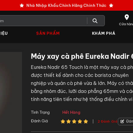
Nhà Nhập Khẩu Chính Hãng Chính Thức
Cửa hàn
IỆU
SẢN PHẨM
KHÁM PHÁ
Máy xay cà phê Eureka Nadir
Eureka Nadir 65 Touch là một máy xay cà p
được thiết kế dành cho các barista chuyên
nghiệp và quán cà phê vừa & lớn. Máy có th
bằng nhôm đúc, lưỡi dao phẳng 65mm và cá
tính năng tiên tiến như hệ thống điều chỉnh v
không cấp bậc và hệ thống ACE.
Tình Trạng
Hết Hàng
Đánh Giá
Đán
2 Đánh Giá