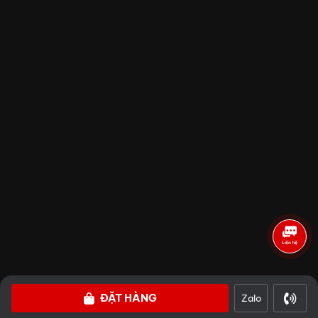
Đánh giá
SÀI GÒN
HÀ NỘI
ĐẶT HÀNG
Zalo
©2024 Copyright Cubes-Asia.com. All Rights Reserved