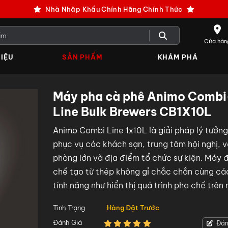
Nhà Nhập Khẩu Chính Hãng Chính Thức
Cửa hàn
IỆU
SẢN PHẨM
KHÁM PHÁ
Máy pha cà phê Animo Combi
Line Bulk Brewers CB1X10L
Animo Combi Line 1x10L là giải pháp lý tưởng
phục vụ các khách sạn, trung tâm hội nghị, 
phòng lớn và địa điểm tổ chức sự kiện. Máy 
chế tạo từ thép không gỉ chắc chắn cùng cá
tính năng như hiển thị quá trình pha chế trên
hình, cách nhiệt tối ưu và thùng chứa có đèn
Tình Trạng
Hàng Đặt Trước
Đánh Giá
Đán