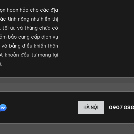
họn hoàn hảo cho các địa
ác tính năng như hiển thị
t tối ưu và thùng chứa có
ảm bảo cung cấp dịch vụ
ỉ và bảng điều khiển thân
ột khoản đầu tư mang lại
.
0907 838
HÀ NỘI