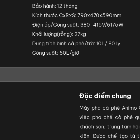
Bảo hành: 12 tháng
Kích thước CxRxS: 790x470x590mm
Điện áp/Công suất: 380-415V/6175W
Khối lượng(rỗng): 27kg
Dung tích bình cà phê/trà: 10L/ 80 ly
Công suất: 60L/giờ
Đặc điểm chung
Máy pha cà phê Animo C
việc pha chế cà phê q
khách sạn, trung tâm hội
kiện. Được chế tạo từ 