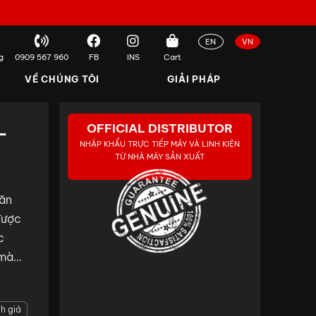
EN
VN
g
0909 567 960
FB
INS
Cart
VỀ CHÚNG TÔI
GIẢI PHÁP
OFFICIAL DISTRIBUTOR
-
NHẬP KHẨU TRỰC TIẾP MÁY VÀ LINH KIỆN
TỪ NHÀ MÁY SẢN XUẤT
văn
được
c
 màn
 LED.
h giá