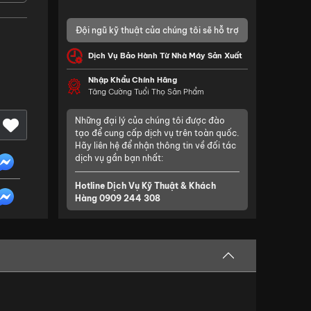
Đội ngũ kỹ thuật của chúng tôi sẽ hỗ trợ
Dịch Vụ Bảo Hành Từ Nhà Máy Sản Xuất
Nhập Khẩu Chính Hãng
Tăng Cường Tuổi Thọ Sản Phẩm
Những đại lý của chúng tôi được đào
tạo để cung cấp dịch vụ trên toàn quốc.
Hãy liên hệ để nhận thông tin về đối tác
dịch vụ gần bạn nhất:
Hotline Dịch Vụ Kỹ Thuật & Khách
Hàng
0909 244 308