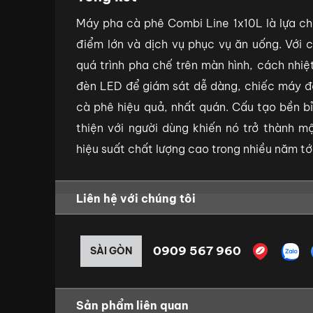
Máy pha cà phê Combi Line 1x10L là lựa c
điểm lớn và dịch vụ phục vụ ăn uống. Với c
quá trình pha chế trên màn hình, cách nhiệ
đèn LED để giám sát dễ dàng, chiếc máy đ
cà phê hiệu quả, nhất quán. Cấu tạo bền b
thiện với người dùng khiến nó trở thành m
hiệu suất chất lượng cao trong nhiều năm tới
Liên hệ với chúng tôi
0909 567 960
SÀI GÒN
Sản phẩm liên quan