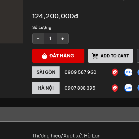
124,200,000đ
Số Lượng
-
+
ĐẶT HÀNG
ADD TO CART
SÀI GÒN
0909 567 960
HÀ NỘI
0907 838 395
Thương hiệu/Xuất xứ: Hà Lan