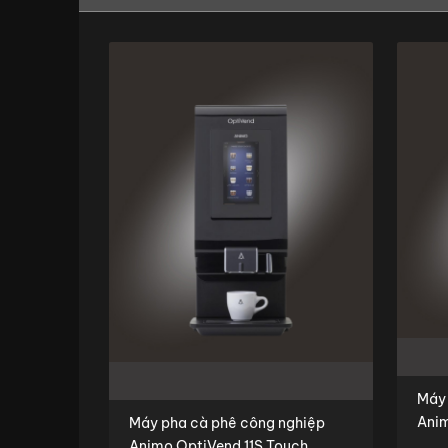
Máy 
Anim
Máy pha cà phê công nghiệp
Animo OptiVend 11S Touch