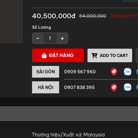
40,500,000đ
54,000,000
Discount
25
Số Lượng
-
+
ĐẶT HÀNG
ADD TO CART
SÀI GÒN
0909 567 960
HÀ NỘI
0907 838 395
Thương hiệu/Xuất xứ: Malaysia