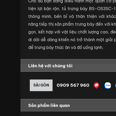
Cho dù bạn đang điều hành một quán cà ph
tiện lợi bận rộn, tủ trưng bày BS-OS3SC-1
thông minh, bền bỉ và thân thiện với khá
năng tiếp thị sản phẩm trưng bày đến với k
gọn, kết hợp với vật liệu chất lượng cao, 
di dời dễ dàng khiến nó trở thành một giải
để trưng bày thức ăn và đồ uống lạnh.
Liên hệ với chúng tôi
0909 567 960
SÀI GÒN
Sản phẩm liên quan