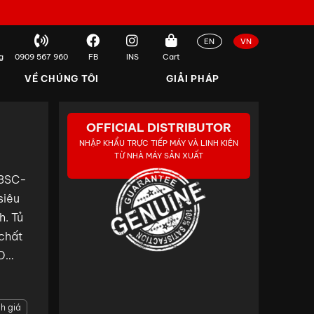
EN
VN
g
0909 567 960
FB
INS
Cart
VỀ CHÚNG TÔI
GIẢI PHÁP
OFFICIAL DISTRIBUTOR
NHẬP KHẨU TRỰC TIẾP MÁY VÀ LINH KIỆN
TỪ NHÀ MÁY SẢN XUẤT
3SC-
siêu
h. Tủ
 chất
D
 khả
h giá