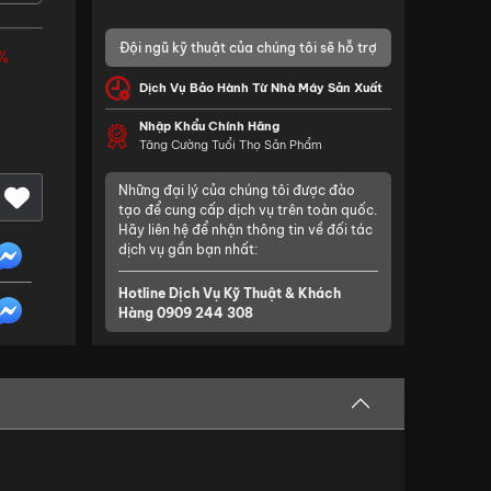
Đội ngũ kỹ thuật của chúng tôi sẽ hỗ trợ
%
Dịch Vụ Bảo Hành Từ Nhà Máy Sản Xuất
Nhập Khẩu Chính Hãng
Tăng Cường Tuổi Thọ Sản Phẩm
Những đại lý của chúng tôi được đào
tạo để cung cấp dịch vụ trên toàn quốc.
Hãy liên hệ để nhận thông tin về đối tác
dịch vụ gần bạn nhất:
Hotline Dịch Vụ Kỹ Thuật & Khách
Hàng
0909 244 308