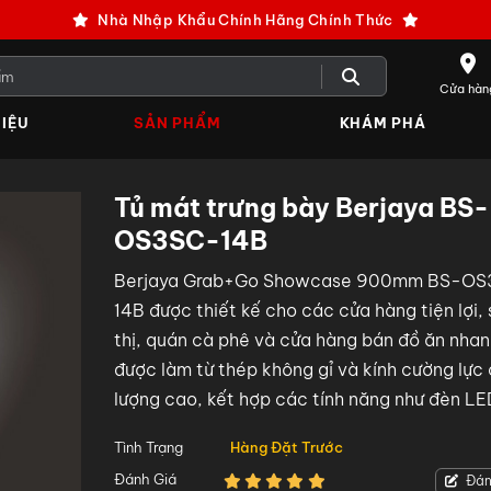
Nhà Nhập Khẩu Chính Hãng Chính Thức
Cửa hàn
IỆU
SẢN PHẨM
KHÁM PHÁ
Tủ mát trưng bày Berjaya BS-
OS3SC-14B
Berjaya Grab+Go Showcase 900mm BS-OS
14B được thiết kế cho các cửa hàng tiện lợi, 
thị, quán cà phê và cửa hàng bán đồ ăn nhan
được làm từ thép không gỉ và kính cường lực
lượng cao, kết hợp các tính năng như đèn LE
ngang, bánh xe tiện lợi và thiết kế tối ưu cho
Tình Trạng
Hàng Đặt Trước
năng hiển thị.
Đánh Giá
Đán