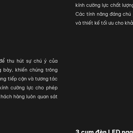
kính cường lực chất lượn
Các tính năng đáng chú 
và thiết kế tối ưu cho khả
ể thu hút sự chú ý của
 bày, khiến chúng trông
ng tiếp cận và tương tác
kính cường lực cho phép
khách hàng luôn quan sát
3 cụm đèn LED ng