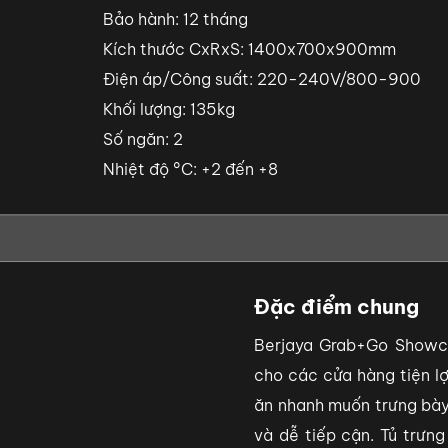
Bảo hành: 12 tháng
Kích thước CxRxS: 1400x700x900mm
Điện áp/Công suất: 220-240V/800-900
Khối lượng: 135kg
Số ngăn: 2
Nhiệt độ °C: +2 đến +8
Đặc điểm chung
Berjaya Grab+Go Show
cho các cửa hàng tiện lợ
ăn nhanh muốn trưng bày
và dễ tiếp cận. Tủ trưn