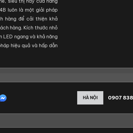
ê, siêu thị hay cửa hàng
4B luôn là một giải pháp
ch hàng để cải thiện khả
hách hàng. Kích thước nhỏ
đèn LED ngang và khả năng
 pháp hiệu quả và hấp dẫn
0907 838
HÀ NỘI