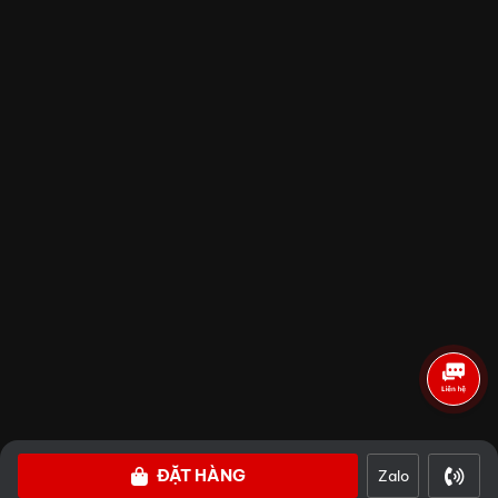
Đánh giá
SÀI GÒN
HÀ NỘI
ĐẶT HÀNG
Zalo
©2024 Copyright Cubes-Asia.com. All Rights Reserved