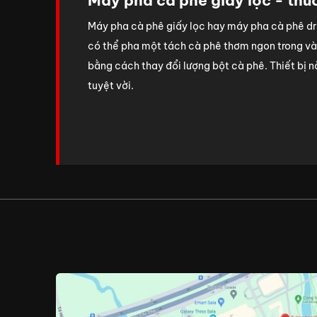
Máy pha cà phê giấy lọc - th
Máy pha cà phê giấy lọc hay máy pha cà phê drip
có thể pha một tách cà phê thơm ngon trong vài
bằng cách thay đổi lượng bột cà phê. Thiết bị n
tuyệt vời.