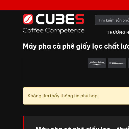
THƯƠNG H
Máy pha cà phê giấy lọc chất lư
Không tìm thấy thông tin phù hợp.