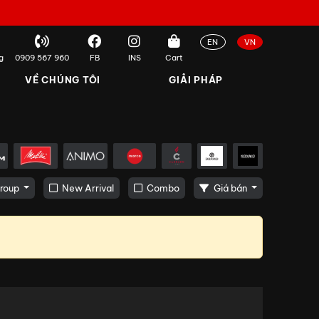
EN
VN
g
0909 567 960
FB
INS
Cart
VỀ CHÚNG TÔI
GIẢI PHÁP
roup
New Arrival
Combo
Giá bán