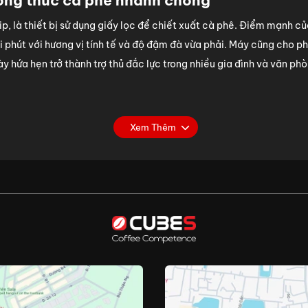
ưởng thức cà phê nhanh chóng
, là thiết bị sử dụng giấy lọc để chiết xuất cà phê. Điểm mạnh củ
 phút với hương vị tính tế và độ đậm đà vừa phải. Máy cũng cho 
ày hứa hẹn trở thành trợ thủ đắc lực trong nhiều gia đình và văn p
Xem Thêm