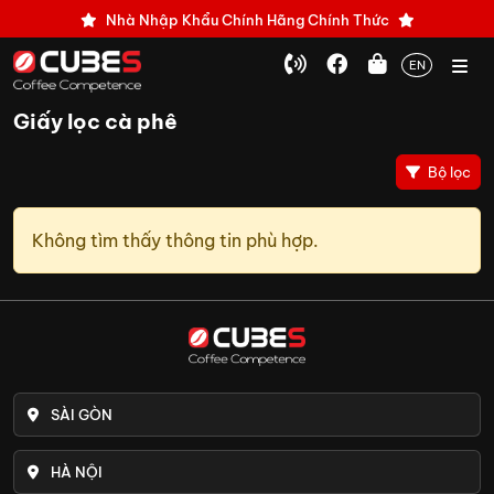
Nhà Nhập Khẩu Chính Hãng Chính Thức
EN
Giấy lọc cà phê
Bộ lọc
Không tìm thấy thông tin phù hợp.
SÀI GÒN
HÀ NỘI